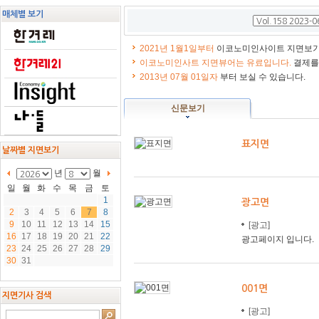
본
본
매체별 보기
문
문
2021년 1월1일부터
이코노미인사이트 지면보기는
이코노미인사트 지면뷰어는 유료입니다.
결제를 
2013년 07월 01일자
부터 보실 수 있습니다.
신문보기
표지면
날짜별 지면보기
년
월
일
월
화
수
목
금
토
1
광고면
2
3
4
5
6
7
8
9
10
11
12
13
14
15
[광고]
16
17
18
19
20
21
22
광고페이지 입니다.
23
24
25
26
27
28
29
30
31
001면
지면기사 검색
[광고]